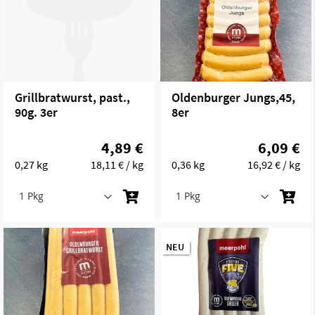
Grillbratwurst, past.,
Oldenburger Jungs,45,
90g. 3er
8er
4,89 €
6,09 €
0,27 kg
18,11 €
/ kg
0,36 kg
16,92 €
/ kg
NEU