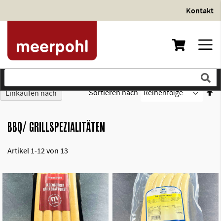
Kontakt
Direkt
zum
Inhalt
In
Sortieren nach
Einkaufen nach
ab
Re
BBQ/ GRILLSPEZIALITÄTEN
Artikel
1
-
12
von
13