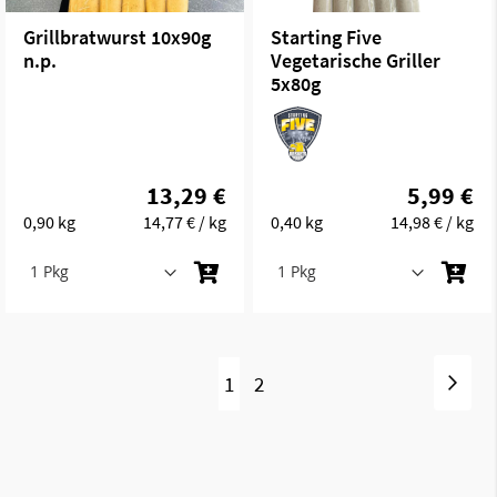
Grillbratwurst 10x90g
Starting Five
n.p.
Vegetarische Griller
5x80g
13,29 €
5,99 €
0,90 kg
14,77 €
/ kg
0,40 kg
14,98 €
/ kg
Seite
Seit
Wei
Sie
Seite
1
2
lesen
gerade