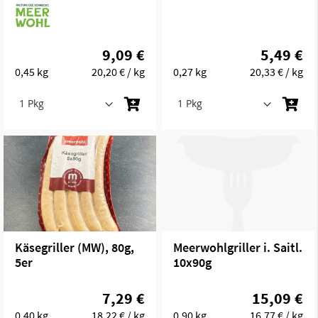
9,09 €
5,49 €
0,45 kg
20,20 €
/ kg
0,27 kg
20,33 €
/ kg
Käsegriller (MW), 80g,
Meerwohlgriller i. Saitl.
5er
10x90g
7,29 €
15,09 €
0,40 kg
18,22 €
/ kg
0,90 kg
16,77 €
/ kg