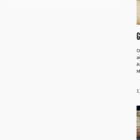
O
a
A
M
1