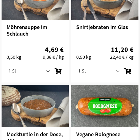
Möhrensuppe im
Snirtjebraten im Glas
Schlauch
4,69 €
11,20 €
0,50 kg
9,38 €
/ kg
0,50 kg
22,40 €
/ kg
Mockturtle in der Dose,
Vegane Bolognese