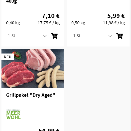
400g
7,10 €
5,99 €
0,40 kg
17,75 €
/ kg
0,50 kg
11,98 €
/ kg
NEU
Grillpaket "Dry Aged"
54,99 €