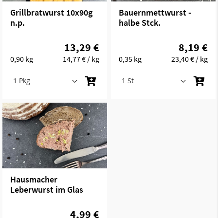
Grillbratwurst 10x90g
Bauernmettwurst -
n.p.
halbe Stck.
13,29 €
8,19 €
0,90 kg
14,77 €
/ kg
0,35 kg
23,40 €
/ kg
Hausmacher
Leberwurst im Glas
4,99 €