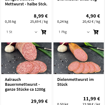
Mettwurst - halbe Stck.
8,99 €
4,90 €
0,35 kg
25,69 €
/ kg
0,24 kg
20,42 €
/ kg
Aalrauch
Dielenmettwurst im
Bauernmettwurst -
Stück
ganze Stücke ca 1200g
11,99 €
29,99 €
0,50 kg
23,98 €
/ kg